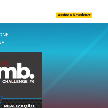
oja Oficial
Imprensa
Histórico de Parceiros
Contato
Assine a Newsletter
ONE
NE