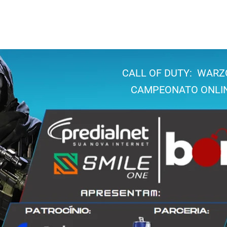
uem somos
Nossos projetos
Portfólio
Banda Heavymaker
L
CALL OF DUTY: WARZ
CAMPEONATO ONLI